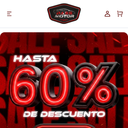
Ir
directamente
Iniciar
al contenido
Carrito
sesión